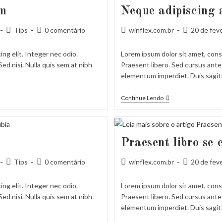
am
Neque adipiscing 
Categoria
Comentários
Autor
Post
Tips
0 comentário
winflex.com.br
20 de fev
do
do
do
publicado:
post:
post:
post:
ng elit. Integer nec odio.
Lorem ipsum dolor sit amet, conse
ed nisi. Nulla quis sem at nibh
Praesent libero. Sed cursus ante 
elementum imperdiet. Duis sagit
Neque
Continue Lendo
Adipiscing
An
Cursus
Praesent libro se 
Categoria
Comentários
Autor
Post
Tips
0 comentário
winflex.com.br
20 de fev
do
do
do
publicado:
post:
post:
post:
ng elit. Integer nec odio.
Lorem ipsum dolor sit amet, conse
ed nisi. Nulla quis sem at nibh
Praesent libero. Sed cursus ante 
elementum imperdiet. Duis sagit