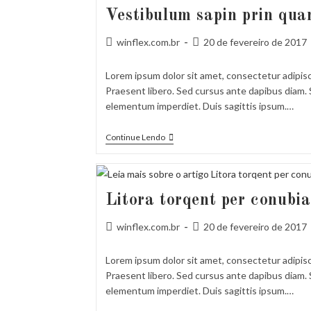
Vestibulum sapin prin qu
Autor
Post
winflex.com.br
20 de fevereiro de 2017
do
publicado:
post:
Lorem ipsum dolor sit amet, consectetur adipisci
Praesent libero. Sed cursus ante dapibus diam. S
elementum imperdiet. Duis sagittis ipsum.…
Vestibulum
Continue Lendo
Sapin
Prin
Quam
Litora torqent per conubia
Autor
Post
winflex.com.br
20 de fevereiro de 2017
do
publicado:
post:
Lorem ipsum dolor sit amet, consectetur adipisci
Praesent libero. Sed cursus ante dapibus diam. S
elementum imperdiet. Duis sagittis ipsum.…