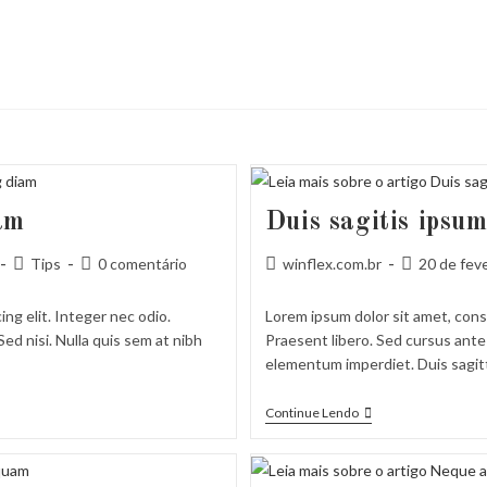
am
Duis sagitis ipsum
Categoria
Comentários
Autor
Post
Tips
0 comentário
winflex.com.br
20 de fev
do
do
do
publicado:
post:
post:
post:
ng elit. Integer nec odio.
Lorem ipsum dolor sit amet, conse
ed nisi. Nulla quis sem at nibh
Praesent libero. Sed cursus ante 
elementum imperdiet. Duis sagit
Duis
Continue Lendo
Sagitis
Ipsum
Prasent