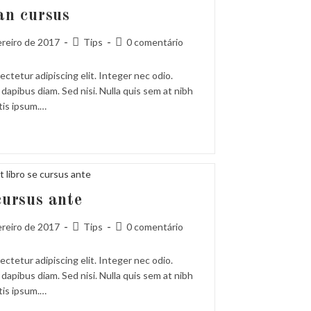
an cursus
Categoria
Comentários
ereiro de 2017
Tips
0 comentário
do
do
post:
post:
ctetur adipiscing elit. Integer nec odio.
dapibus diam. Sed nisi. Nulla quis sem at nibh
tis ipsum.…
cursus ante
Categoria
Comentários
ereiro de 2017
Tips
0 comentário
do
do
post:
post:
ctetur adipiscing elit. Integer nec odio.
dapibus diam. Sed nisi. Nulla quis sem at nibh
tis ipsum.…