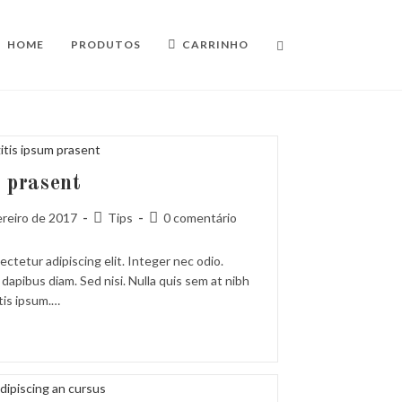
HOME
PRODUTOS
CARRINHO
 prasent
Categoria
Comentários
ereiro de 2017
Tips
0 comentário
do
do
post:
post:
ctetur adipiscing elit. Integer nec odio.
dapibus diam. Sed nisi. Nulla quis sem at nibh
tis ipsum.…