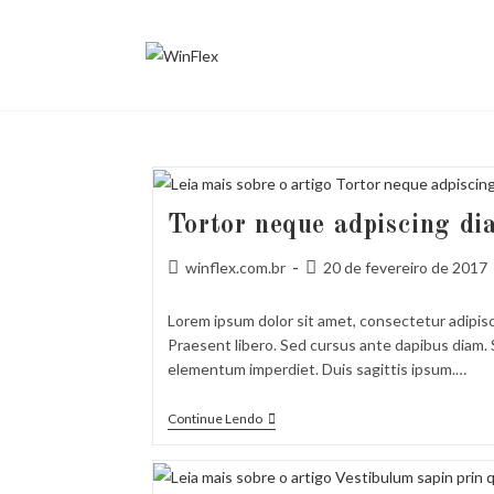
Ir
para
o
conteúdo
Tortor neque adpiscing di
Autor
Post
winflex.com.br
20 de fevereiro de 2017
do
publicado:
post:
Lorem ipsum dolor sit amet, consectetur adipisci
Praesent libero. Sed cursus ante dapibus diam. S
elementum imperdiet. Duis sagittis ipsum.…
Tortor
Continue Lendo
Neque
Adpiscing
Diam