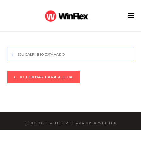
Ir
para
o
conteúdo
SEU CARRINHO ESTÁ VAZIO.
RETORNAR PARA A LOJA
TODOS OS DIREITOS RESERVADOS A WINFLEX.